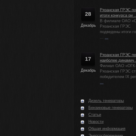
Рязанская ГРЭС п
28
итоги конкурса ри ..
В филиале ОАО «О
Декабрь
Рязанская ГРЭС
подведены итоги г
...
...
Рязанская ГРЭС пр
17
наиболее динамич .
Филиал ОАО «ОГК
Декабрь
Рязанская ГРЭС ст
победителем IX рег
...
Дизель генераторы
Бензиновые генераторы
Статьи
Новости
Общая информация
Энергосбережение