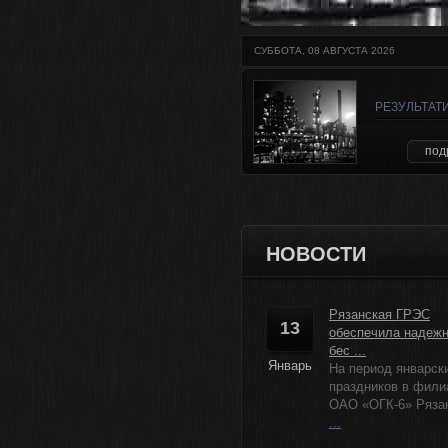
СУББОТА, 08 АВГУСТА 2026
РЕЗУЛЬТАТ
под
НОВОСТИ
Рязанская ГРЭС
13
обеспечила надеж
бес ...
Январь
На период январск
праздников в фили
ОАО «ОГК-6» Рязанс
...