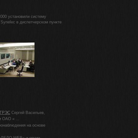
2000 установили систему
Synelec в диспетчерском пункте
 ГРЭС
Сергей Васильев,
 ОАО « ...
онаблюдения на основе
«ДЕЛО-WEB» и опции