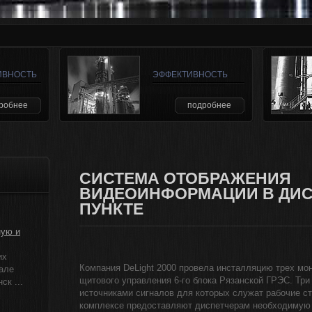
ИВНОСТЬ
ЭФФЕКТИВНОСТЬ
робнее
подробнее
СИСТЕМА ОТОБРАЖЕНИЯ
ВИДЕОИНФОРМАЦИИ В ДИ
ПУНКТЕ
ную и
их
Компания DeLight 2000 провела инсталляцию трех мо
але
щитового управления 6-го блока Рязанской ГРЭС. Три
к ...
источниками сигналов для которых служат рабочие ст
комплексе предоставляют диспетчерам необходимую