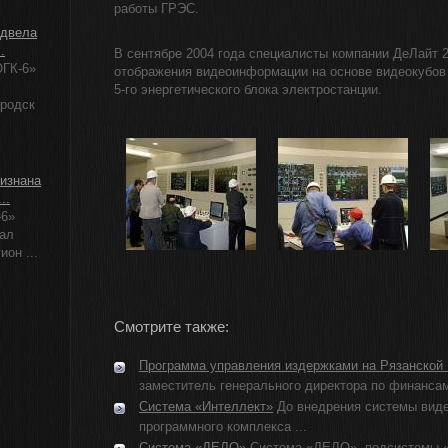
работы ГРЭС.
одвела
.
В сентябре 2004 года специалисты компании ДеЛайт 
ГК-6»
отображения видеоинформации на основе видеокубов 
5-го энергетического блока электростанции.
ородск
изнана
..
-6»
ал
ион ...
Смотрите также:
Программа управления издержками на Рязанской
заместитель генерального директора по финансам
Система «Интеллект»
До внедрения системы виде
программного комплекса ...
Система «ДЕЛО»
Система «ДЕЛО», подсистемы 